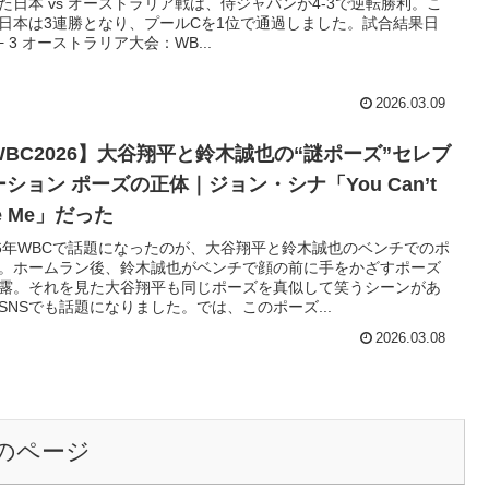
た日本 vs オーストラリア戦は、侍ジャパンが4-3で逆転勝利。こ
日本は3連勝となり、プールCを1位で通過しました。試合結果日
 − 3 オーストラリア大会：WB...
2026.03.09
WBC2026】大谷翔平と鈴木誠也の“謎ポーズ”セレブ
ーション ポーズの正体｜ジョン・シナ「You Can’t
e Me」だった
26年WBCで話題になったのが、大谷翔平と鈴木誠也のベンチでのポ
。ホームラン後、鈴木誠也がベンチで顔の前に手をかざすポーズ
露。それを見た大谷翔平も同じポーズを真似して笑うシーンがあ
SNSでも話題になりました。では、このポーズ...
2026.03.08
のページ