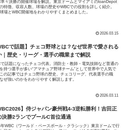
C準々決勝の開催球場を解説。東京ドームとマイアミのloanDepot
rkの特徴、収容人数、球場の歴史やWBCでの役割を詳しく紹介。
B球場とWBC開催地をわかりやすくまとめました。
2026.03.15
WBCで話題】チェコ野球とは？なぜ世界で愛される
か｜歴史・リーグ・選手の職業まで解説
Cで話題になったチェコ代表。消防士・教師・電気技師など普通の
を持つ選手が多い“アマチュア野球チーム”として世界中で人気で
この記事ではチェコ野球の歴史、チェコリーグ、代表選手の職
なぜ強いのかをわかりやすく解説します。
2026.03.11
WBC2026】侍ジャパン豪州戦4-3逆転勝利！吉田正
の決勝2ランでプールC首位通過
26年WBC（ワールド・ベースボール・クラシック）東京ドームで行