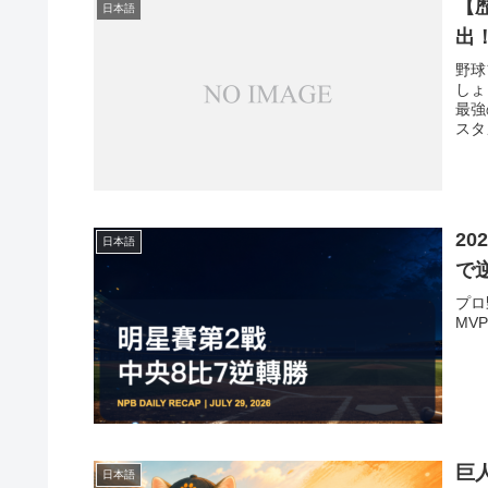
【
日本語
出
野球
しょ
最強
スタ
20
日本語
で
プロ
MV
巨
日本語