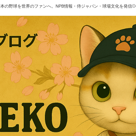
日本の野球を世界のファンへ。NPB情報・侍ジャパン・球場文化を発信⚾