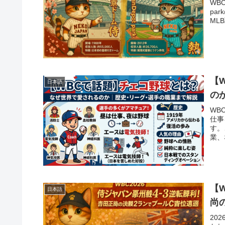
WB
pa
ML
【
日本語
の
WB
仕事
す。
業、
【
日本語
尚
20