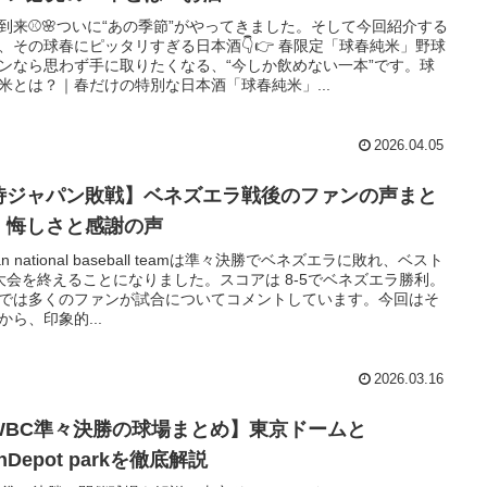
到来⚾🌸ついに“あの季節”がやってきました。そして今回紹介する
、その球春にピッタリすぎる日本酒👇👉 春限定「球春純米」野球
ンなら思わず手に取りたくなる、“今しか飲めない一本”です。球
米とは？｜春だけの特別な日本酒「球春純米」...
2026.04.05
侍ジャパン敗戦】ベネズエラ戦後のファンの声まと
｜悔しさと感謝の声
an national baseball teamは準々決勝でベネズエラに敗れ、ベスト
大会を終えることになりました。スコアは 8-5でベネズエラ勝利。
Sでは多くのファンが試合についてコメントしています。今回はそ
から、印象的...
2026.03.16
WBC準々決勝の球場まとめ】東京ドームと
anDepot parkを徹底解説