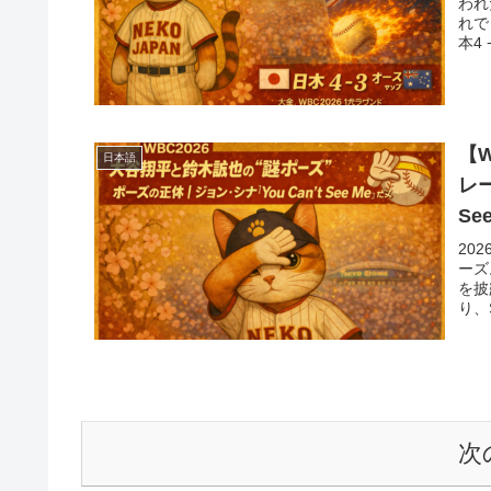
われ
れで
本4
【
日本語
レ
Se
20
ーズ
を披
り、
次