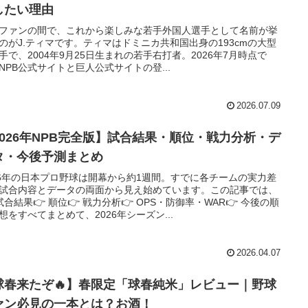
したい理由
ファンの間で、これから楽しみな若手外国人選手として名前が挙
のがJ.ティマです。ティマはドミニカ共和国出身の193cmの大型
手で、2004年9月25日生まれの若手右打者。2026年7月時点で
NPB公式サイトと巨人公式サイトの登...
2026.07.09
2026年NPB完全版】試合結果・順位・戦力分析・デ
タ・今後予測まとめ
26年の日本プロ野球は開幕から約1週間。すでに各チームの実力差
試合内容とデータの両面から見え始めています。この記事では、
 試合結果👉 順位👉 戦力分析👉 OPS・防御率・WAR👉 今後の順
想をすべてまとめて、2026年シーズン...
2026.04.07
球春来たぞ🔥】春限定「球春純米」レビュー｜野球
ァン必見の一本とは？お酒！