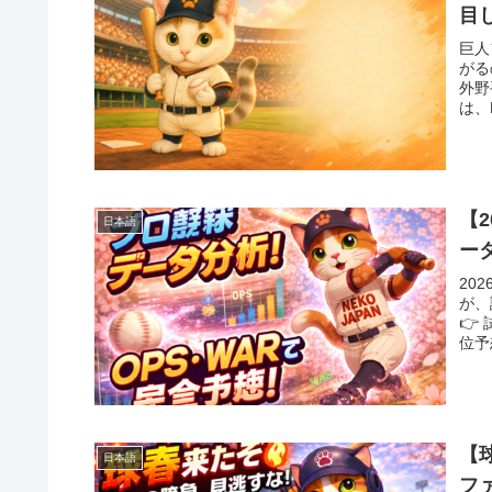
目
巨人
がる
外野
は、
【
日本語
ー
20
が、
👉
位予
【
日本語
フ