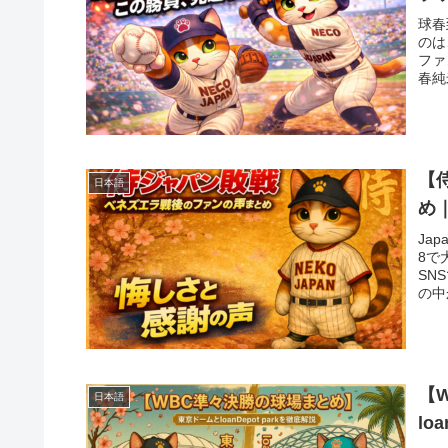
球春
のは
ファ
春純
【
日本語
め
Jap
8で
SN
の中
【
日本語
lo