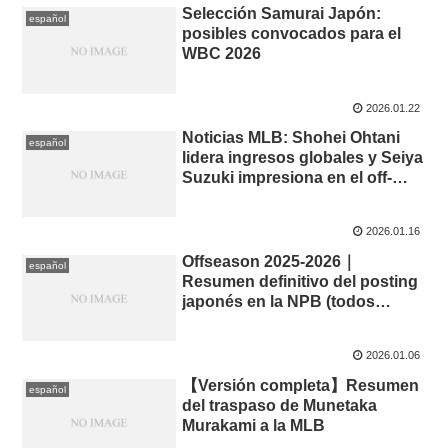
Selección Samurai Japón:
español
posibles convocados para el
WBC 2026
2026.01.22
Noticias MLB: Shohei Ohtani
español
lidera ingresos globales y Seiya
Suzuki impresiona en el off-
season
2026.01.16
Offseason 2025-2026｜
español
Resumen definitivo del posting
japonés en la NPB (todos
resueltos)
2026.01.06
【Versión completa】Resumen
español
del traspaso de Munetaka
Murakami a la MLB