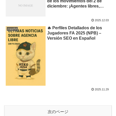
de los movimientos del 2 de
diciembre: ¡Agentes libres,
salidas a MLB y
reestructuraciones a toda
2025.12.03
velocidad!
🔥 Perfiles Detallados de los
español
Jugadores FA 2025 (NPB) –
Versión SEO en Español
2025.11.29
次のページ