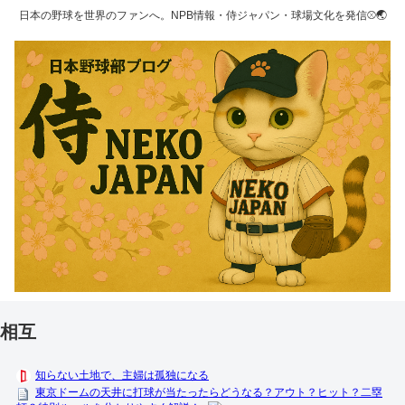
日本の野球を世界のファンへ。NPB情報・侍ジャパン・球場文化を発信⚾🌏
相互