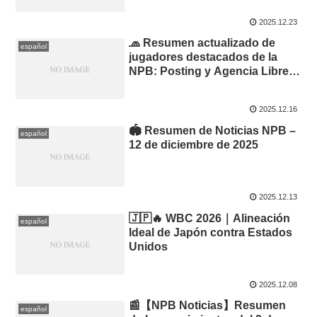
2025.12.23
🧢 Resumen actualizado de
español
jugadores destacados de la
NPB: Posting y Agencia Libre
(Offseason 2025)
2025.12.16
🏟️ Resumen de Noticias NPB –
español
12 de diciembre de 2025
2025.12.13
🇯🇵🔥 WBC 2026｜Alineación
español
Ideal de Japón contra Estados
Unidos
2025.12.08
📰【NPB Noticias】Resumen
español