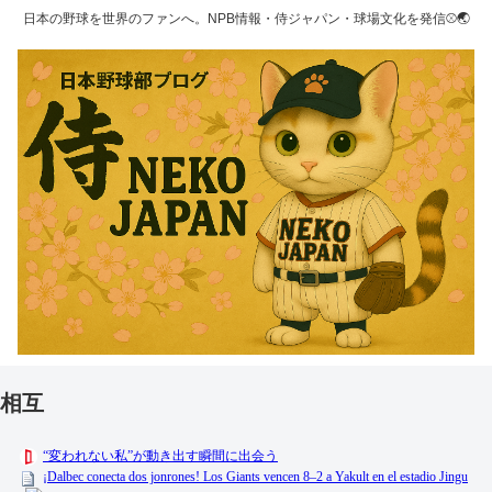
日本の野球を世界のファンへ。NPB情報・侍ジャパン・球場文化を発信⚾🌏
相互