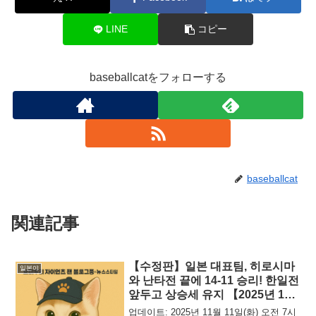
LINE
コピー
baseballcatをフォローする
baseballcat
関連記事
【수정판】일본 대표팀, 히로시마
일본야
와 난타전 끝에 14-11 승리! 한일전
앞두고 상승세 유지 【2025년 11
월 11일 최신판】
업데이트: 2025년 11월 11일(화) 오전 7시