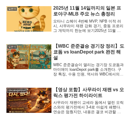
을 선별해,투수·포수·내야수·외야수 포지
션별로...
2025년 11월 14일까지의 일본 프
일본야
로야구‧MLB 주요 뉴스 총정리
오타니 쇼헤이 4번째 MVP, NPB 이적 러
시, 사무라이 재팬 강화 경기, 중동 프로리
그 개막까지 한눈에 보기2025년 11월 전
반기는 MLB·NPB·국제대회까지 화제가 끊
이지 않는 ‘야구 뉴스 폭주 기간’이었습
니...
【WBC 준준결승 경기장 정리】도
일본야
쿄돔 vs loanDepot park 완전 해
설
WBC 준준결승이 열리는 경기장 도쿄돔과
마이애미 loanDepot park를 소개한다. 구
장 특징, 수용 인원, 역사와 WBC에서의
역할을 정리했다. MLB 구장과 WBC 개최
지를 한눈에 확인할 수 있다.
【영상 포함】사무라이 재팬 vs 오
Uncategorized
릭스 평가전 하이라이트
사무라이 재팬이 교세라 돔에서 열린 오릭
스와의 평가전에서 3-4로 아쉽게 패했다.
연승은 멈췄지만, 내용은 결코 비관할 수
준이 아니다.오히려 본 대회 전 ‘과제와 수
확’을 분명히 확인한 경기였다.⚾ 오타니
쇼헤이, 3...