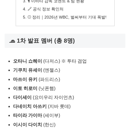
🎙 이바타 감독 코멘트 & 팀 현황
🔗 공식 정보 확인처
⚾ 정리｜2026년 WBC, 벌써부터 기대 폭발!
🧢 1차 발표 멤버 (총 8명)
오타니 쇼헤이
(다저스) ※ 투타 겸업
기쿠치 유세이
(엔젤스)
마쓰이 유키
(파드리스)
이토 히로미
(닛폰햄)
다이세이
(요미우리 자이언츠)
다네이치 아쓰키
(지바 롯데)
타이라 가이마
(세이부)
이시이 다이치
(한신)