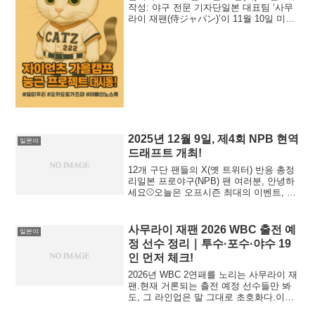
작성: 야구 전문 기자단일본 대표팀 ‘사무
라이 재팬(侍ジャパン)’이 11월 10일 미야
자키 산마린 스타디움에서 열린 히로시마
도요 카프와의 연습경기에서 14-11로 ...
2025년 12월 9일, 제4회 NPB 현역
일본야
드래프트 개최!
12개 구단 팬들의 X(옛 트위터) 반응 총정
리일본 프로야구(NPB) 팬 여러분, 안녕하
세요⚾오늘은 오프시즌 최대의 이벤트, 제
4회 현역 드래프트(現役ドラフト) 가 열리
는 날입니다.오후 1시부터 온라인 비공개
회의가...
사무라이 재팬 2026 WBC 출전 예
일본야
정 선수 정리｜투수·포수·야수 19
인 먼저 체크!
2026년 WBC 2연패를 노리는 사무라이 재
팬.현재 거론되는 출전 예정 선수들만 봐
도, 그 라인업은 말 그대로 초호화다.이번
글에서는 전체 30인 엔트리 중 우선 19명