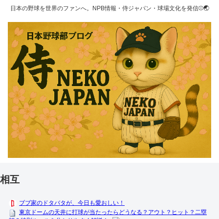
日本の野球を世界のファンへ。NPB情報・侍ジャパン・球場文化を発信⚾🌏
相互