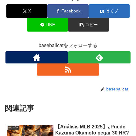
X
Facebook
はてブ
LINE
コピー
baseballcatをフォローする
baseballcat
関連記事
【Análisis MLB 2025】¿Puede
español
Kazuma Okamoto pegar 30 HR?