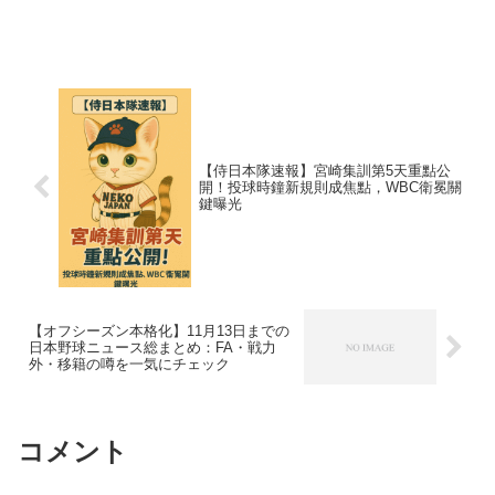
la age...
【侍日本隊速報】宮崎集訓第5天重點公
開！投球時鐘新規則成焦點，WBC衛冕關
鍵曝光
【オフシーズン本格化】11月13日までの
日本野球ニュース総まとめ：FA・戦力
外・移籍の噂を一気にチェック
コメント