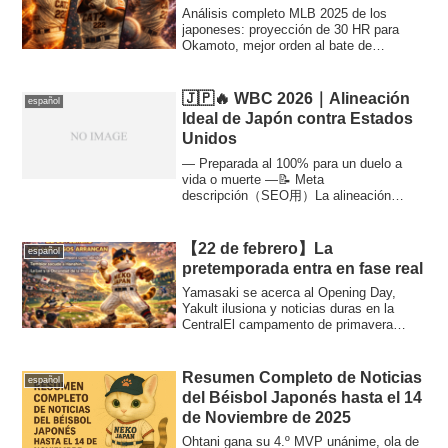
Análisis completo MLB 2025 de los
japoneses: proyección de 30 HR para
Okamoto, mejor orden al bate de
Murakami y probabilidad real de Cy
Young para Roki Sasaki. Evaluamos su
posición actual y su techo máximo.
🇯🇵🔥 WBC 2026｜Alineación
español
Ideal de Japón contra Estados
Unidos
— Preparada al 100% para un duelo a
vida o muerte —📝 Meta
descripción（SEO用）La alineación
definitiva de Japón para el WBC...
【22 de febrero】La
español
pretemporada entra en fase real
Yamasaki se acerca al Opening Day,
Yakult ilusiona y noticias duras en la
CentralEl campamento de primavera
entra en su ...
Resumen Completo de Noticias
español
del Béisbol Japonés hasta el 14
de Noviembre de 2025
Ohtani gana su 4.º MVP unánime, ola de