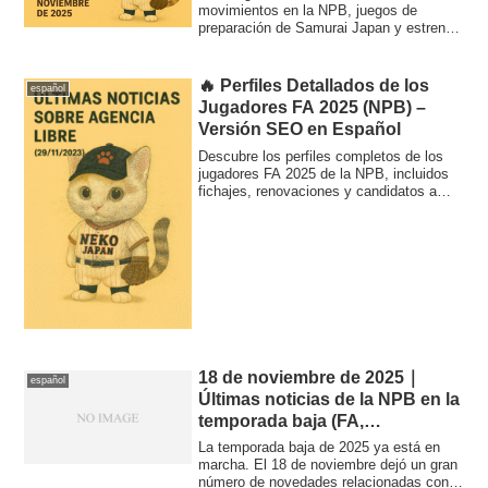
movimientos en la NPB, juegos de
preparación de Samurai Japan y estreno
de la lig...
🔥 Perfiles Detallados de los
español
Jugadores FA 2025 (NPB) –
Versión SEO en Español
Descubre los perfiles completos de los
jugadores FA 2025 de la NPB, incluidos
fichajes, renovaciones y candidatos a
MLB. Análisis actualizado de
Higashihama, Murakami, Okamoto,
Matsumoto y más.
18 de noviembre de 2025｜
español
Últimas noticias de la NPB en la
temporada baja (FA,
renovaciones y movimientos
La temporada baja de 2025 ya está en
internacionales)
marcha. El 18 de noviembre dejó un gran
número de novedades relacionadas con