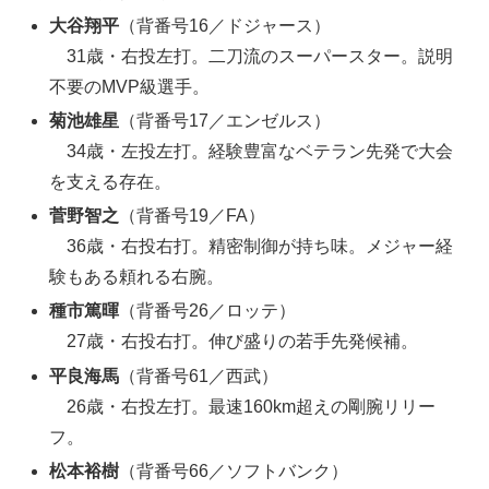
大谷翔平
（背番号16／ドジャース）
31歳・右投左打。二刀流のスーパースター。説明
不要のMVP級選手。
菊池雄星
（背番号17／エンゼルス）
34歳・左投左打。経験豊富なベテラン先発で大会
を支える存在。
菅野智之
（背番号19／FA）
36歳・右投右打。精密制御が持ち味。メジャー経
験もある頼れる右腕。
種市篤暉
（背番号26／ロッテ）
27歳・右投右打。伸び盛りの若手先発候補。
平良海馬
（背番号61／西武）
26歳・右投左打。最速160km超えの剛腕リリー
フ。
松本裕樹
（背番号66／ソフトバンク）