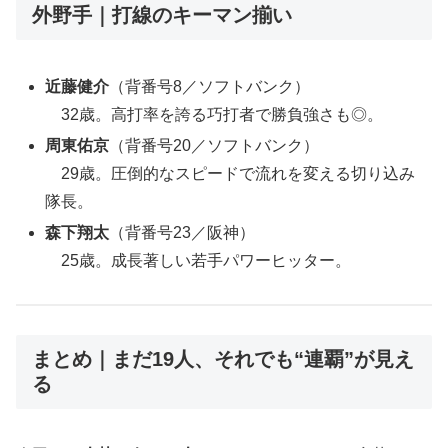
外野手｜打線のキーマン揃い
近藤健介
（背番号8／ソフトバンク）
32歳。高打率を誇る巧打者で勝負強さも◎。
周東佑京
（背番号20／ソフトバンク）
29歳。圧倒的なスピードで流れを変える切り込み
隊長。
森下翔太
（背番号23／阪神）
25歳。成長著しい若手パワーヒッター。
まとめ｜まだ19人、それでも“連覇”が見え
る