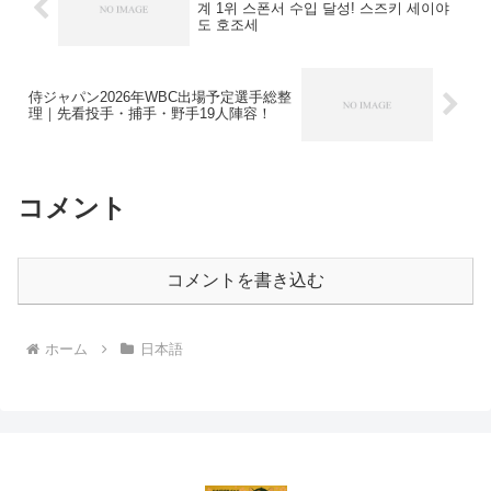
계 1위 스폰서 수입 달성! 스즈키 세이야
도 호조세
侍ジャパン2026年WBC出場予定選手総整
理｜先看投手・捕手・野手19人陣容！
コメント
コメントを書き込む
ホーム
日本語