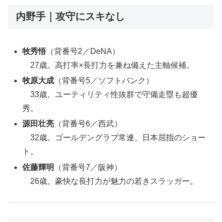
内野手｜攻守にスキなし
牧秀悟
（背番号2／DeNA）
27歳。高打率×長打力を兼ね備えた主軸候補。
牧原大成
（背番号5／ソフトバンク）
33歳。ユーティリティ性抜群で守備走塁も超優
秀。
源田壮亮
（背番号6／西武）
32歳。ゴールデングラブ常連、日本屈指のショー
ト。
佐藤輝明
（背番号7／阪神）
26歳。豪快な長打力が魅力の若きスラッガー。