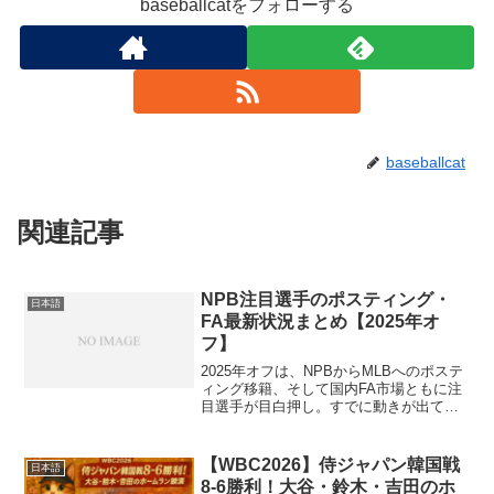
baseballcatをフォローする
baseballcat
関連記事
NPB注目選手のポスティング・
日本語
FA最新状況まとめ【2025年オ
フ】
2025年オフは、NPBからMLBへのポステ
ィング移籍、そして国内FA市場ともに注
目選手が目白押し。すでに動きが出てい
る選手と、これからの動向が気になる選
手をまとめました。ポスティング申請中
の注目選手一覧選手名年齢所属状況期限
【WBC2026】侍ジャパン韓国戦
日本語
（日本時間）主...
8-6勝利！大谷・鈴木・吉田のホ