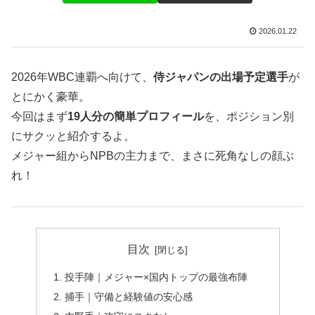
2026.01.22
2026年WBC連覇へ向けて、
侍ジャパンの出場予定選手
が
とにかく豪華。
今回はまず
19人分の簡単プロフィール
を、ポジション別
にサクッと紹介するよ。
メジャー組からNPBの主力まで、まさに死角なしの顔ぶ
れ！
目次
投手陣｜メジャー×国内トップの最強布陣
捕手｜守備と経験値の安心感