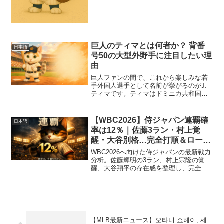
巨人のティマとは何者か？ 背番
日本語
号50の大型外野手に注目したい理
由
巨人ファンの間で、これから楽しみな若
手外国人選手として名前が挙がるのがJ.
ティマです。ティマはドミニカ共和国出
身の193cmの大型外野手で、2004年9月
25日生まれの若手右打者。2026年7月時
点では、NPB公式サイトと巨人公式サイ
【WBC2026】侍ジャパン連覇確
日本語
トの登...
率は12％｜佐藤3ラン・村上覚
醒・大谷別格…完全打順＆ローテ
予想とTwitter反応まとめ
WBC2026へ向けた侍ジャパンの最新戦力
分析。佐藤輝明の3ラン、村上宗隆の覚
醒、大谷翔平の存在感を整理し、完全打
順予想・投手ローテ・ジョーカー戦術・
連覇確率12％を徹底解説。
【MLB最新ニュース】오타니 쇼헤이, 세