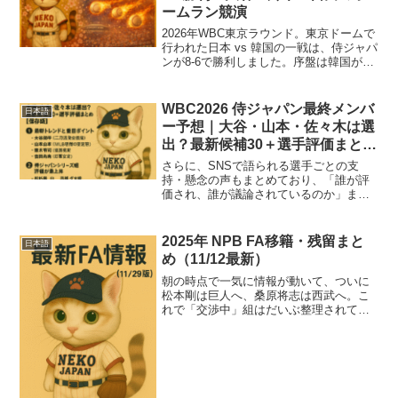
ームラン競演
2026年WBC東京ラウンド。東京ドームで
行われた日本 vs 韓国の一戦は、侍ジャパ
ンが8-6で勝利しました。序盤は韓国が先
制する展開でしたが、侍ジャパンが3回に
ホームラン3連発で逆転。東京ドームは大
歓声に包まれました。試合結果日本8 − ...
WBC2026 侍ジャパン最終メンバ
日本語
ー予想｜大谷・山本・佐々木は選
出？最新候補30＋選手評価まとめ
【保存版】
さらに、SNSで語られる選手ごとの支
持・懸念の声もまとめており、「誰が評
価され、誰が議論されているのか」まで
一目でわかる構成になっています。2026
年3月に開幕するWBC（ワールド・ベー
スボール・クラシック）へ向けて、侍ジ
2025年 NPB FA移籍・残留まと
日本語
ャパンのメンバー予...
め（11/12最新）
朝の時点で一気に情報が動いて、ついに
松本剛は巨人へ、桑原将志は西武へ。こ
れで「交渉中」組はだいぶ整理されて、
だいぶ全体像が見えやすくなってきた。
📊 最新のFA選手一覧（セ・パ合同・2025
オフ）選手名所属球団ポジションFA種類
最新状況東浜...