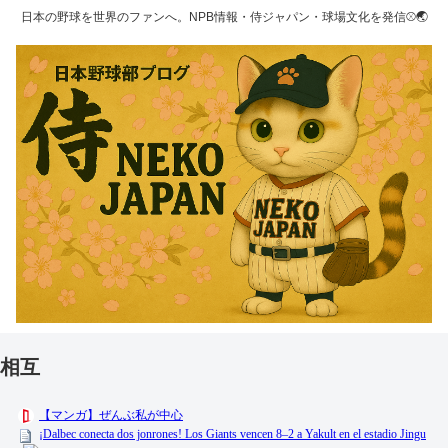
日本の野球を世界のファンへ。NPB情報・侍ジャパン・球場文化を発信⚾🌏
相互