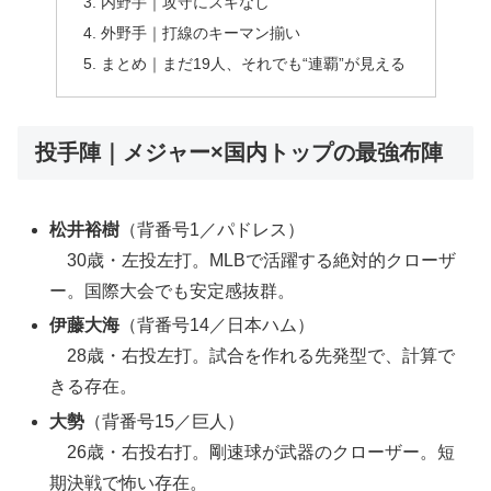
内野手｜攻守にスキなし
外野手｜打線のキーマン揃い
まとめ｜まだ19人、それでも“連覇”が見える
投手陣｜メジャー×国内トップの最強布陣
松井裕樹
（背番号1／パドレス）
30歳・左投左打。MLBで活躍する絶対的クローザ
ー。国際大会でも安定感抜群。
伊藤大海
（背番号14／日本ハム）
28歳・右投左打。試合を作れる先発型で、計算で
きる存在。
大勢
（背番号15／巨人）
26歳・右投右打。剛速球が武器のクローザー。短
期決戦で怖い存在。