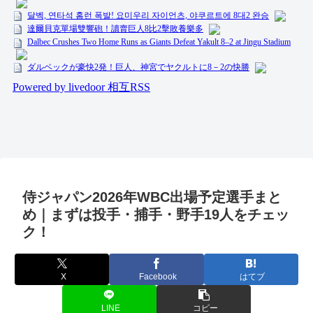
侍ジャパン2026年WBC出場予定選手まと
め｜まずは投手・捕手・野手19人をチェッ
ク！
X
Facebook
はてブ
LINE
コピー