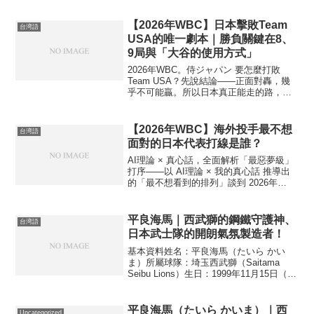
【2026年WBC】日本擊敗Team
台湾語
USA的唯一劇本｜勝負關鍵在8、
9局與「大谷的使用方式」
2026年WBC。侍ジャパン 要怎麼打敗
Team USA？先說結論——正面對轟，幾
乎不可能贏。所以日本真正能走的路，只
有一條。結論｜日本唯一能贏的形狀👉 把
比賽帶進8、9局的1分差，用「判斷力」與
「完成度」決勝負。除此之外，沒有現實
【2026年WBC】海外投手最不想
台湾語
可行的...
面對的日本代表打線是誰？
AI理論 × 真心話，全面解析「最惡夢級」
打序——以 AI理論 × 我的真心話 推導出
的「最不想看到的排列」談到 2026年
WBC 的日本代表打線，多數討論總是從這
裡開始：「大谷要排第幾棒？」「誰來打
第四棒？」但只要你真正站在海外投手的
平良海馬｜西武獅的鋼鐵守護神、
台湾語
視角...
日本武士隊的開朗氣氛製造者！
基本資料姓名：平良海馬（たいら かい
ま）所屬球隊：埼玉西武獅（Saitama
Seibu Lions）生日：1999年11月15日（25
歲）出生地：日本沖繩縣石垣市身高 / 體
重：173cm / 約100kg投打：右投左打學
校：八重山商工高...
平良海馬（たいら かいま）｜西
Uncategorized