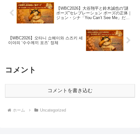
【WBC2026】大谷翔平と鈴木誠也の“謎
ポーズ”セレブレーション ポーズの正体｜
ジョン・シナ「You Can’t See Me」だっ
た
【WBC2026】오타니 쇼헤이와 스즈키 세
이야의 ‘수수께끼 포즈’ 정체
コメント
コメントを書き込む
ホーム
Uncategorized