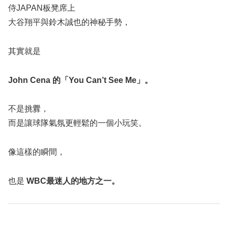
侍JAPAN板凳席上
大谷翔平與鈴木誠也的神秘手勢，
其實就是
John Cena 的「You Can’t See Me」。
不是挑釁，
而是讓球隊氣氛更輕鬆的一個小玩笑。
像這樣的瞬間，
也是
WBC最迷人的地方之一。