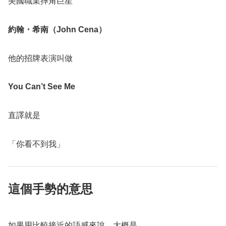
美國職業摔角巨星
約翰・希南（John Cena）
他的招牌表演叫做
You Can’t See Me
直譯就是
「你看不到我」
這個手勢的意思
如果用比較接近的語感來說，大概是