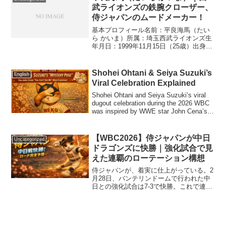
武ライオンズの鉄腕クローザー、
侍ジャパンのムードメーカー！
基本プロフィール名前：平良海馬（たい
ら かいま）所属：埼玉西武ライオンズ生
年月日：1999年11月15日（25歳）出身
地：沖縄県石垣市身長 / 体重：173cm /
約100kg投打：右投げ左打ち出身校：八重
山商工高校ドラフト：2017年 ...
Shohei Ohtani & Seiya Suzuki’s
English
Viral Celebration Explained
Shohei Ohtani and Seiya Suzuki’s viral
dugout celebration during the 2026 WBC
was inspired by WWE star John Cena’s
famous “You Can’t See Me” gesture.
Here’s the meaning behind the pose.
【WBC2026】侍ジャパンが中日
Uncategorized
ドラゴンズに快勝｜強化試合で見
えた連覇のローテーション構想
侍ジャパンが、着実に仕上がっている。2
月28日、バンテリンドームで行われた中
日との強化試合は7-3で快勝。これで連
勝。スタンドは満員。SNSは沸騰。連覇
ムードは確実に高まっている。🔥 牧秀
悟、先制弾で流れを作る初回、牧秀悟が
左越えソロ。一振...