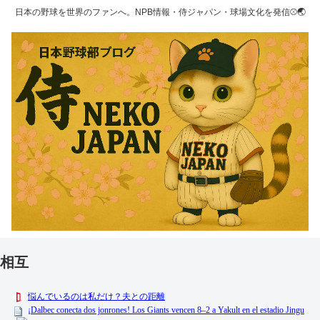
日本の野球を世界のファンへ。NPB情報・侍ジャパン・球場文化を発信⚾🌏
相互