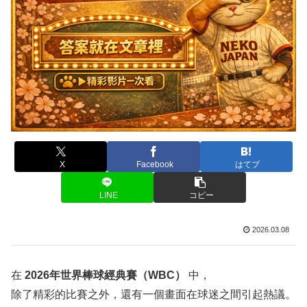
X
Facebook
はてブ
LINE
コピー
2026.03.08
在
2026年世界棒球經典賽（WBC）
中，
除了精彩的比賽之外，還有一個畫面在球迷之間引起熱議。